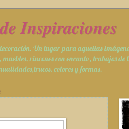
de Inspiraciones
 decoración. Un lugar para aquellas imágen
 muebles, rincones con encanto, trabajos de b
ualidades,trucos, colores y formas.
2