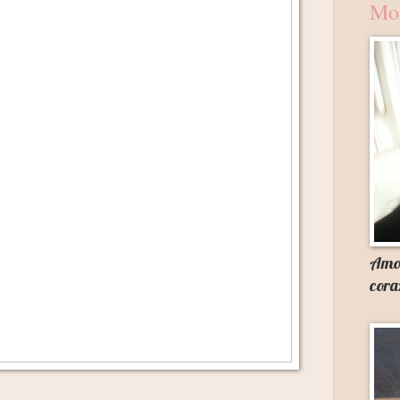
Mo
Amor
cora