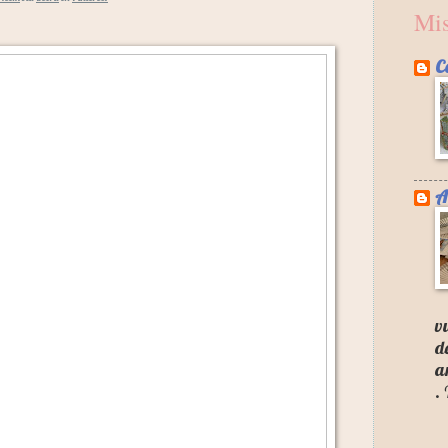
Mis
C
A
v
d
a
.