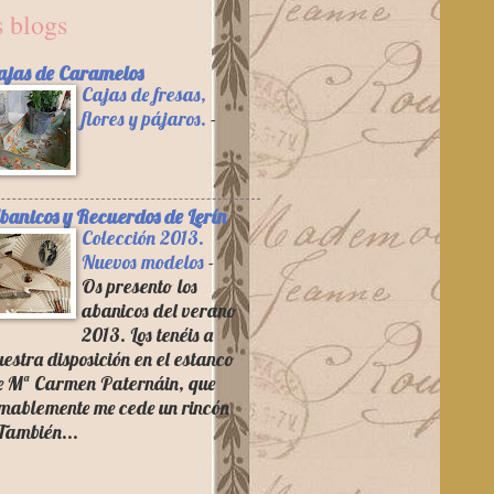
 blogs
ajas de Caramelos
Cajas de fresas,
flores y pájaros.
-
banicos y Recuerdos de Lerín
Colección 2013.
Nuevos modelos
-
Os presento los
abanicos del verano
2013. Los tenéis a
uestra disposición en el estanco
e Mª Carmen Paternáin, que
mablemente me cede un rincón
 También...