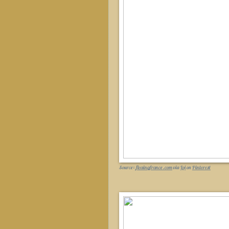
Source:
fleaingfrance.com
via
Loi
on
Pinterest