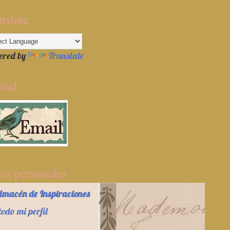
nslate
ered by
Translate
ail
os personales
lmacén de Inspiraciones
todo mi perfil