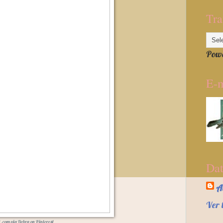
Tra
Pow
E-m
Dat
A
Ver 
t.com
via
Debra
on
Pinterest