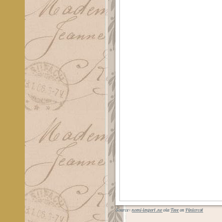
Source:
nomi-import.no
via
Tove
on
Pinterest