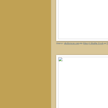
Source:
shelterness.com
via
Gina @ Shabby Creek
on
P