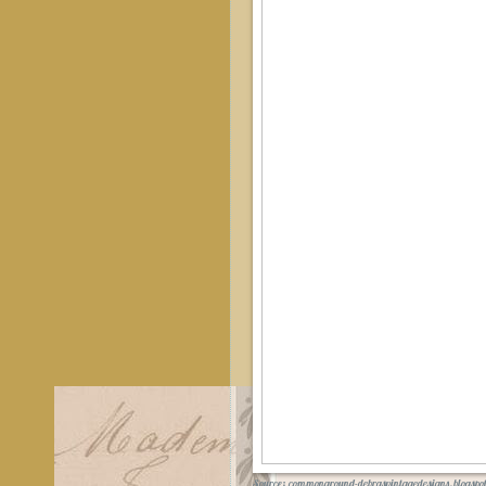
Source:
commonground-debrasvintagedesigns.blogspo