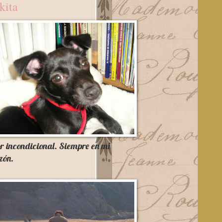
kita
 incondicional. Siempre en mi
zón.